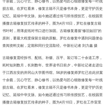
十余载，沉心守艺、静心修书，以热爱与匠心细致修复每一叶残
损古籍。在罗红看来，修复古籍不只是修书本身，更是守护历史
记忆、延续中华文脉。如今她还通过传习班传授技艺，在校园里
播撒古籍修复技艺传承的种子。图为4月10日，罗红在修复古籍
书叶时，用薄皮纸对书口进行加固。古籍修复遵循“修旧如旧”的
原则，要最大程度保留古籍的原貌。罗红在修复中遇到问题便会
查阅资料文献，定期和同行交流取经。中新社记者 刘力鑫 摄
古籍修复需经拆书、配纸、补缀、压平、装订等二十余道工序，
耗时短则数月，长则数年。世界读书日前夕，中新社记者走进位
于江西吉安的井冈山大学图书馆。56岁的修复师罗红已在此伏案
十余载，沉心守艺、静心修书，以热爱与匠心细致修复每一叶残
损古籍。在罗红看来，修复古籍不只是修书本身，更是守护历史
记忆、延续中华文脉。如今她还通过传习班传授技艺，在校园里
播撒古籍修复技艺传承的种子。图为4月10日，罗红在工作室里