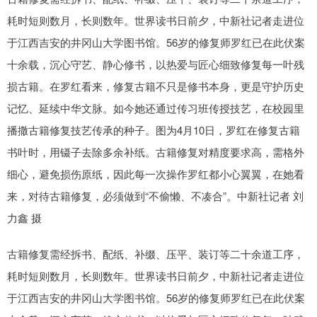
耗时短则数月，长则数年。世界读书日前夕，中新社记者走进位
于江西吉安的井冈山大学图书馆。56岁的修复师罗红已在此伏案
十余载，沉心守艺、静心修书，以热爱与匠心细致修复每一叶残
损古籍。在罗红看来，修复古籍不只是修书本身，更是守护历史
记忆、延续中华文脉。如今她还通过传习班传授技艺，在校园里
播撒古籍修复技艺传承的种子。图为4月10日，罗红在修复古籍
书叶时，用镊子去除多余补纸。古籍修复对精度要求高，需格外
细心，避免损伤原纸，因此每一次操作罗红都小心翼翼，在她看
来，对待古籍修复，必须做到“不偷懒、不凑合”。中新社记者 刘
力鑫 摄
古籍修复需经拆书、配纸、补缀、压平、装订等二十余道工序，
耗时短则数月，长则数年。世界读书日前夕，中新社记者走进位
于江西吉安的井冈山大学图书馆。56岁的修复师罗红已在此伏案