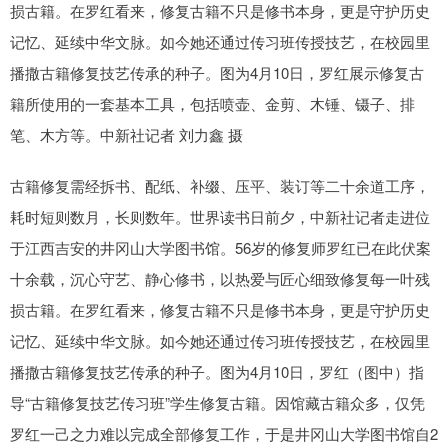
损古籍。在罗红看来，修复古籍不只是修书本身，更是守护历史
记忆、延续中华文脉。如今她还通过传习班传授技艺，在校园里
播撒古籍修复技艺传承的种子。图为4月10日，罗红展示修复古
籍所使用的一套基本工具，包括喷壶、金剪、木锤、镊子、排
笔、木方等。中新社记者 刘力鑫 摄
古籍修复需经拆书、配纸、补缀、压平、装订等二十余道工序，
耗时短则数月，长则数年。世界读书日前夕，中新社记者走进位
于江西吉安的井冈山大学图书馆。56岁的修复师罗红已在此伏案
十余载，沉心守艺、静心修书，以热爱与匠心细致修复每一叶残
损古籍。在罗红看来，修复古籍不只是修书本身，更是守护历史
记忆、延续中华文脉。如今她还通过传习班传授技艺，在校园里
播撒古籍修复技艺传承的种子。图为4月10日，罗红（图中）指
导“古籍修复技艺传习班”学生修复古籍。因馆藏古籍众多，仅凭
罗红一己之力难以完成全部修复工作，于是井冈山大学图书馆自2