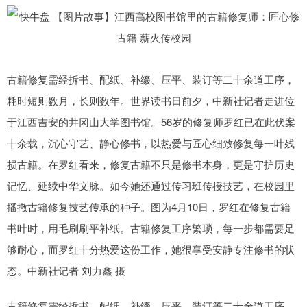
古籍修复需经拆书、配纸、补缀、压平、装订等二十余道工序，
耗时短则数月，长则数年。世界读书日前夕，中新社记者走进位
于江西吉安的井冈山大学图书馆。56岁的修复师罗红已在此伏案
十余载，沉心守艺、静心修书，以热爱与匠心细致修复每一叶残
损古籍。在罗红看来，修复古籍不只是修书本身，更是守护历史
记忆、延续中华文脉。如今她还通过传习班传授技艺，在校园里
播撒古籍修复技艺传承的种子。图为4月10日，罗红在修复古籍
书叶时，用毛刷刷平补纸。古籍修复工序繁琐，每一步都需要足
够耐心，而罗红十分热爱这份工作，她很享受安静专注修书的状
态。中新社记者 刘力鑫 摄
古籍修复需经拆书、配纸、补缀、压平、装订等二十余道工序，