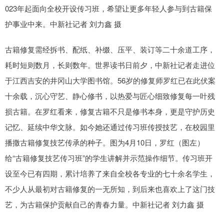
023年起面向全校开设传习班，希望让更多年轻人参与到古籍保
护事业中来。中新社记者 刘力鑫 摄
古籍修复需经拆书、配纸、补缀、压平、装订等二十余道工序，
耗时短则数月，长则数年。世界读书日前夕，中新社记者走进位
于江西吉安的井冈山大学图书馆。56岁的修复师罗红已在此伏案
十余载，沉心守艺、静心修书，以热爱与匠心细致修复每一叶残
损古籍。在罗红看来，修复古籍不只是修书本身，更是守护历史
记忆、延续中华文脉。如今她还通过传习班传授技艺，在校园里
播撒古籍修复技艺传承的种子。图为4月10日，罗红（图左）
给“古籍修复技艺传习班”的学生讲解并示范操作细节。传习班开
设至今已有四期，累计培养了来自全校各专业的七十余名学生，
不少人从最初对古籍修复的一无所知，到后来也喜欢上了这门技
艺，为古籍保护贡献自己的青春力量。中新社记者 刘力鑫 摄