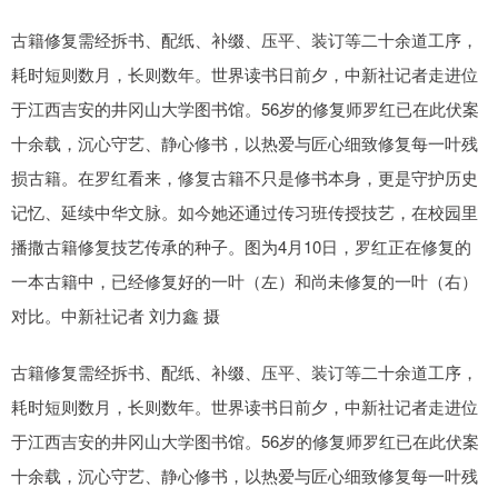
古籍修复需经拆书、配纸、补缀、压平、装订等二十余道工序，
耗时短则数月，长则数年。世界读书日前夕，中新社记者走进位
于江西吉安的井冈山大学图书馆。56岁的修复师罗红已在此伏案
十余载，沉心守艺、静心修书，以热爱与匠心细致修复每一叶残
损古籍。在罗红看来，修复古籍不只是修书本身，更是守护历史
记忆、延续中华文脉。如今她还通过传习班传授技艺，在校园里
播撒古籍修复技艺传承的种子。图为4月10日，罗红正在修复的
一本古籍中，已经修复好的一叶（左）和尚未修复的一叶（右）
对比。中新社记者 刘力鑫 摄
古籍修复需经拆书、配纸、补缀、压平、装订等二十余道工序，
耗时短则数月，长则数年。世界读书日前夕，中新社记者走进位
于江西吉安的井冈山大学图书馆。56岁的修复师罗红已在此伏案
十余载，沉心守艺、静心修书，以热爱与匠心细致修复每一叶残