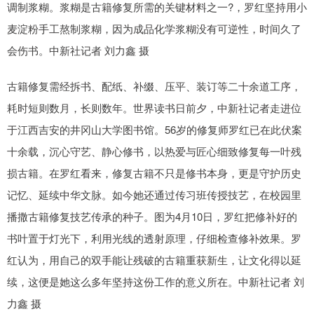
调制浆糊。浆糊是古籍修复所需的关键材料之一?，罗红坚持用小
麦淀粉手工熬制浆糊，因为成品化学浆糊没有可逆性，时间久了
会伤书。中新社记者 刘力鑫 摄
古籍修复需经拆书、配纸、补缀、压平、装订等二十余道工序，
耗时短则数月，长则数年。世界读书日前夕，中新社记者走进位
于江西吉安的井冈山大学图书馆。56岁的修复师罗红已在此伏案
十余载，沉心守艺、静心修书，以热爱与匠心细致修复每一叶残
损古籍。在罗红看来，修复古籍不只是修书本身，更是守护历史
记忆、延续中华文脉。如今她还通过传习班传授技艺，在校园里
播撒古籍修复技艺传承的种子。图为4月10日，罗红把修补好的
书叶置于灯光下，利用光线的透射原理，仔细检查修补效果。罗
红认为，用自己的双手能让残破的古籍重获新生，让文化得以延
续，这便是她这么多年坚持这份工作的意义所在。中新社记者 刘
力鑫 摄