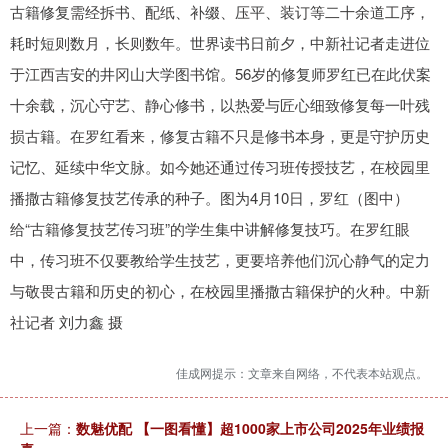
古籍修复需经拆书、配纸、补缀、压平、装订等二十余道工序，
耗时短则数月，长则数年。世界读书日前夕，中新社记者走进位
于江西吉安的井冈山大学图书馆。56岁的修复师罗红已在此伏案
十余载，沉心守艺、静心修书，以热爱与匠心细致修复每一叶残
损古籍。在罗红看来，修复古籍不只是修书本身，更是守护历史
记忆、延续中华文脉。如今她还通过传习班传授技艺，在校园里
播撒古籍修复技艺传承的种子。图为4月10日，罗红（图中）
给“古籍修复技艺传习班”的学生集中讲解修复技巧。在罗红眼
中，传习班不仅要教给学生技艺，更要培养他们沉心静气的定力
与敬畏古籍和历史的初心，在校园里播撒古籍保护的火种。中新
社记者 刘力鑫 摄
佳成网提示：文章来自网络，不代表本站观点。
上一篇：
数魅优配 【一图看懂】超1000家上市公司2025年业绩报